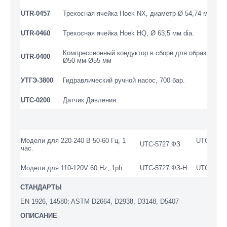
UTR-0457
Трехосная ячейка Hoek NX, диаметр Ø 54,74 мм.
UTR-0460
Трехосная ячейка Hoek HQ, Ø 63,5 мм dia.
Компрессионный кондуктор в сборе для образцов ке
UTR-0400
Ø50 мм-Ø55 мм
УТГЭ-3800
Гидравлический ручной насос, 700 бар.
UTC-0200
Датчик Давления
Модели для 220-240 В 50-60 Гц, 1
UTC-5737
UTC-5727.ФЗ
час.
Модели для 110-120V 60 Hz, 1ph.
UTC-5727.ФЗ-Н
UTC-5737
СТАНДАРТЫ
EN 1926, 14580; ASTM D2664, D2938, D3148, D5407
ОПИСАНИЕ