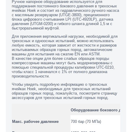
Ручное напорное оборудование используется для
поддержания постоянного бокового давления в трехосных
ячейках Hoek и состоит из гидравлического ручного насоса
с масляным резервуаром (UTGE-3800), прецизионного
блока цифрового считывания LPI (UTC-4920LP), датчика
давления (UTGM-0200) и гибкого шланга длиной 1,5 м с
быстроразъемной муфтой.
Для приложения вертикальной нагрузки, необходимой для
трехосных и одноосных испытаний, можно использовать
любую емкость, которая зависит от жесткости и размеров
испытываемых образцов горных пород, автоматические
машины для испытания на сжатие EN или ASTM.
В качестве опции для более слабых образцов породы
компрессорные машины могут быть модернизированы с
помощью специальной процедуры калибровки UTC-0210,
чтобы класс 1 начинался с 1% от полного диапазона
производительности.
Чтобы увидеть подробную информацию о трехосных
ячейках Hoek, необходимых для трехосных испытаний
образцов горных пород, пожалуйста, посмотрите страницу
аксессуаров для трехосных испытаний горных пород.
Оборудование бокового давле
Макс. рабочее давление
700 бар (70 МПа)