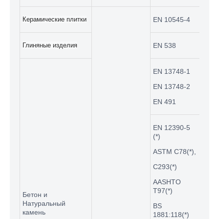
Керамические плитки
EN 10545-4
UTM-
узел
для 
Глиняные изделия
EN 538
Сост
роли
EN 13748-1
роли
диам
EN 13748-2
EN 491
EN 12390-5
(*)
ASTM C78(*),
UTC-
C293(*)
испы
бето
AASHTO
T97(*)
Бетон и
Натуральный
BS
камень
1881:118(*)