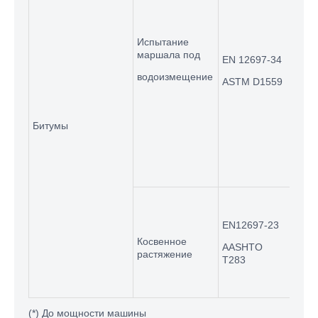
испо
выпо
Смот
Испытание
стра
маршала под
EN 12697-34
для 
усто
водоизмещение
ASTM D1559
голо
Марш
UTAS
Битумы
для 
желе
обра
UTAS
расщ
EN12697-23
для
Косвенное
AASHTO
Упло
растяжение
T283
обра
(4 ")
(*) До мощности машины