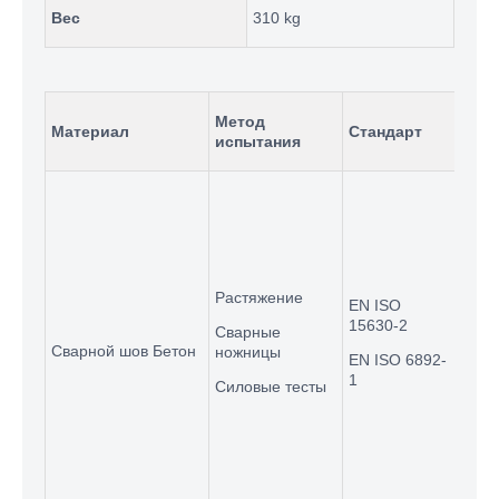
Вес
310 kg
Метод
Материал
Стандарт
При
испытания
UTM
руко
захв
обра
10 м
Растяжение
пове
EN ISO
до 8
15630-2
Сварные
Сварной шов Бетон
ножницы
UTG
EN ISO 6892-
Емко
1
Силовые тесты
UTM-
испы
на с