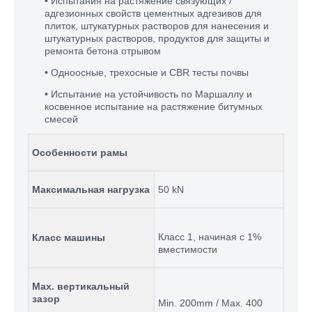
• Испытания на растяжение связующих /
адгезионных свойств цементных адгезивов для
плиток, штукатурных растворов для нанесения и
штукатурных растворов, продуктов для защиты и
ремонта бетона отрывом
• Одноосные, трехосные и CBR тесты почвы
• Испытание на устойчивость по Маршаллу и
косвенное испытание на растяжение битумных
смесей
Особенности рамы
Максимальная нагрузка
50 kN
Класс 1, начиная с 1%
Класс машины
вместимости
Max
. вертикальный
зазор
Min
. 200
mm
/
Max
. 400