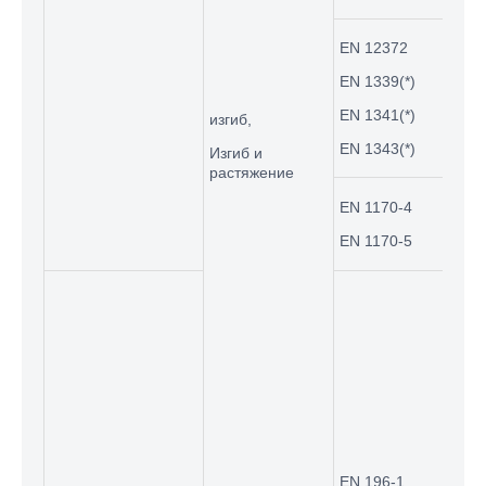
EN 12372
EN 1339(*)
UTC-
узел
EN 1341(*)
изгиб,
и ди
EN 1343(*)
Изгиб и
растяжение
EN 1170-4
UTM-
EN 1170-5
изги
UTCM
Комп
уста
порц
раст
(*) 
сжат
испы
EN 196-1
мино