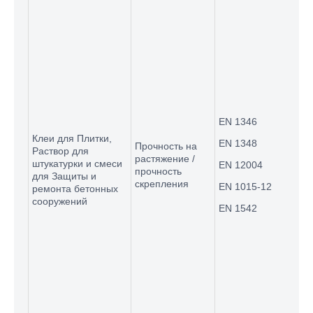
EN 1
UTM-
усеч
EN 1
стал
EN 1346
Клеи для Плитки,
EN 1348
Прочность на
UTM-
Раствор для
растяжение /
бето
штукатурки и смеси
EN 12004
прочность
обра
для Защиты и
скрепления
EN 1015-12
1542 
ремонта бетонных
сооружений
EN 1542
UTM-
бето
обра
(**)
UTM-