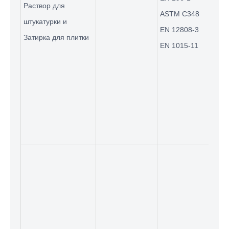
Раствор для
ASTM C348
(*) 
штукатурки и
сбор
EN 12808-3
для 
Затирка для плитки
приз
EN 1015-11
расс
опор
UTCM
сбор
мино
40x4
межд
мм
UTM-
выдв
EN 1
UTM-
выдв