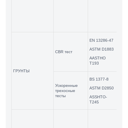
раст
200x
UTM-
лист
голо
UTM
EN 13286-47
Про
ASTM D1883
испо
CBR тест
вып
AASTHO
T193
CBR 
ГРУНТЫ
BS 1377-8
Ускоренные
См.т
ASTM D2850
трехосные
тесты
ASSHTO-
T245
UTM
Про